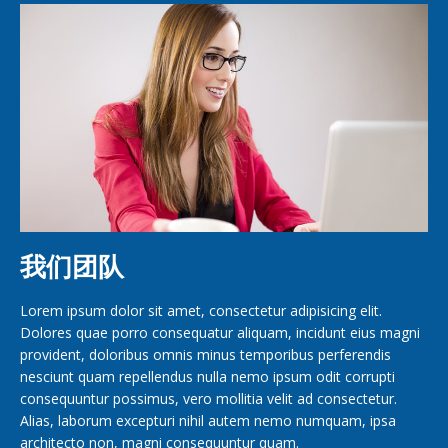
我们团队
Lorem ipsum dolor sit amet, consectetur adipisicing elit.
Dolores quae porro consequatur aliquam, incidunt eius magni
provident, doloribus omnis minus temporibus perferendis
nesciunt quam repellendus nulla nemo ipsum odit corrupti
consequuntur possimus, vero mollitia velit ad consectetur.
Alias, laborum excepturi nihil autem nemo numquam, ipsa
architecto non, magni consequuntur quam.